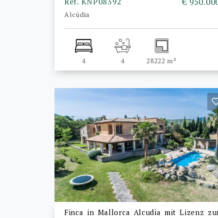
Ref. KNP08392
€ 950.00
Alcúdia
4
4
28222 m²
Finca in Mallorca Alcudia mit Lizenz zu