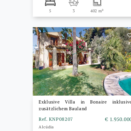
5
3
402 m²
Exklusive Villa in Bonaire inklusiv
zusätzlichem Bauland
Ref. KNP08207
€ 1.950.00
Alcúdia