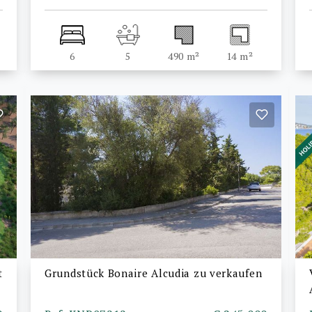
6
5
490 m²
14 m²
t
Grundstück Bonaire Alcudia zu verkaufen