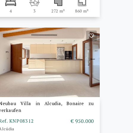
4
3
272 m²
860 m²
Neubau Villa in Alcudia, Bonaire zu
verkaufen
Ref. KNP08312
€ 950.000
Alcúdia