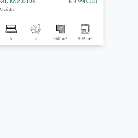
Ref. KNP08104
€ 4.990.000
Alcúdia
5
4
360 m²
909 m²