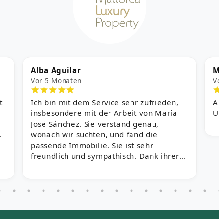
Myles
E
Vor 5 Monaten
V
Ausgezeichneter Service und
W
Unterstützung von Anfang bis Ende!
u
k
z
e
nd