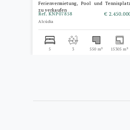
Ferienvermietung, Pool und Tennisplat
zu verkaufen
Ref. KNP07858
€ 2.450.00
Alcúdia
5
3
550 m²
15305 m²