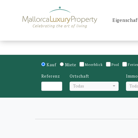
Eigenschaf
Kauf
Miete
Meerblick
Pool
Ferie
Referenz
Ortschaft
Immob
Todas
Tod