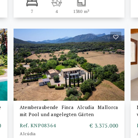
7
4
1380 m²
e
Atemberaubende Finca Alcudia Mallorca
mit Pool und angelegten Gärten
0
Ref. KNP08364
€ 3.375.000
Alcúdia