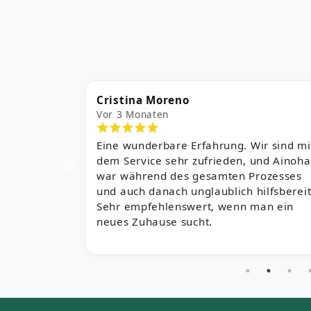
Alba Aguilar
Vor 5 Monaten
ir sind mit
Ich bin mit dem Service sehr zufrieden,
und Ainoha
insbesondere mit der Arbeit von María
rozesses
José Sánchez. Sie verstand genau,
ilfsbereit.
wonach wir suchten, und fand die
an ein
passende Immobilie. Sie ist sehr
freundlich und sympathisch. Dank ihrer
Hilfe ging alles sehr schnell, und wir si
begeistert.