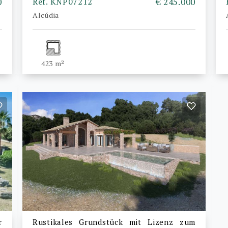
0
Ref. KNP07212
€ 245.000
Alcúdia
423 m²
r
Rustikales Grundstück mit Lizenz zum