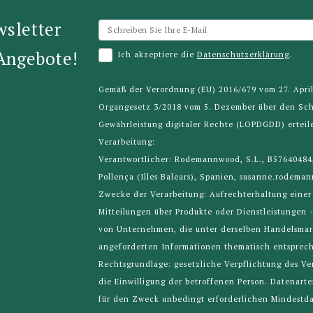
wsletter
 Angebote!
Ich akzeptiere die
Datenschutzerklärung
.
Gemäß der Verordnung (EU) 2016/679 vom 27. Apr
Organgesetz 3/2018 vom 5. Dezember über den Sc
Gewährleistung digitaler Rechte (LOPDGDD) erteil
Verarbeitung:
Verantwortlicher: Rodemannwood, S.L., B57640484,
Pollença (Illes Balears), Spanien, susanne.rodem
Zwecke der Verarbeitung: Aufrechterhaltung einer
Mitteilungen über Produkte oder Dienstleistungen 
von Unternehmen, die unter derselben Handelsmarke
angeforderten Informationen thematisch entsprec
Rechtsgrundlage: gesetzliche Verpflichtung des Ve
die Einwilligung der betroffenen Person. Datenar
für den Zweck unbedingt erforderlichen Mindestda