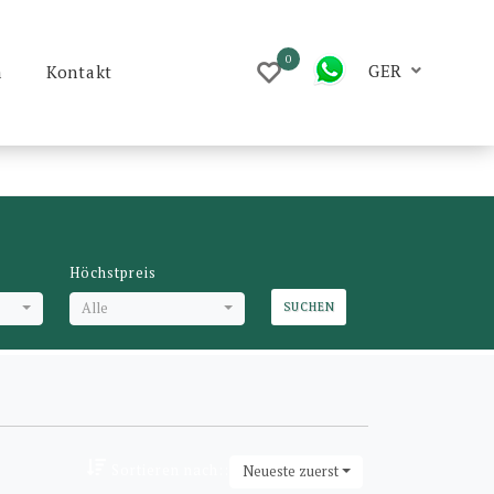
0
GER
m
Kontakt
Höchstpreis
Alle
SUCHEN
Sortieren nach::
Neueste zuerst