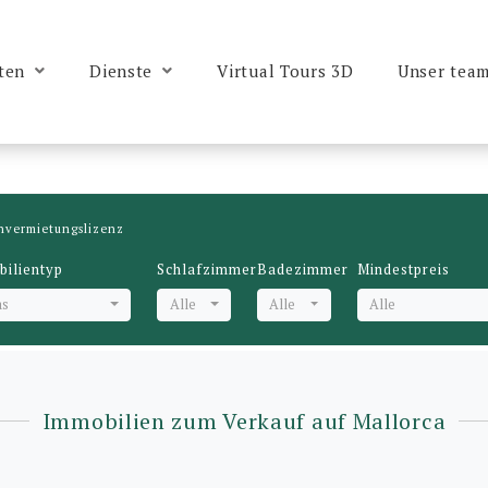
ten
Dienste
Virtual Tours 3D
Unser tea
nvermietungslizenz
ilientyp
Schlafzimmer
Badezimmer
Mindestpreis
as
Alle
Alle
Alle
Immobilien zum Verkauf auf Mallorca