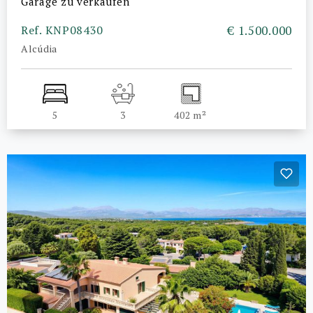
Garage zu verkaufen
Ref. KNP08430
€ 1.500.000
Alcúdia
5
3
402 m²