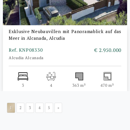
Exklusive Neubauvillen mit Panoramablick auf das
Meer in Alcanada, Alcudia
Ref. KNP08330
€ 2.950.000
Alcudia Alcanada
3
4
363 m²
470 m²
1
2
3
4
5
»