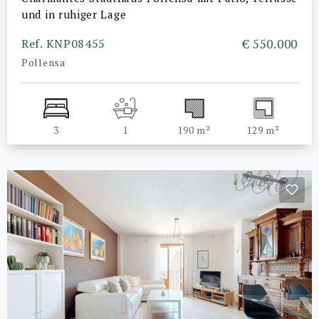
und in ruhiger Lage
Ref. KNP08455
€ 550.000
Pollensa
3
1
190 m²
129 m²