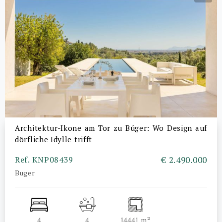
Architektur-Ikone am Tor zu Búger: Wo Design auf
dörfliche Idylle trifft
Ref. KNP08439
€ 2.490.000
Buger
4
4
14441 m²