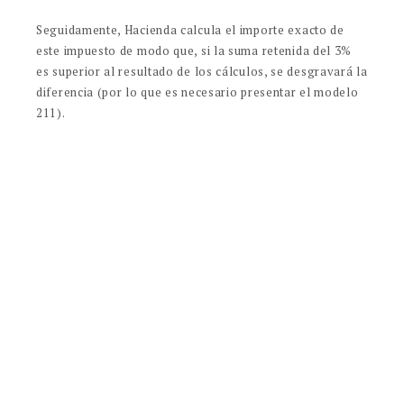
Seguidamente, Hacienda calcula el importe exacto de
este impuesto de modo que, si la suma retenida del 3%
es superior al resultado de los cálculos, se desgravará la
diferencia (por lo que es necesario presentar el modelo
211).
En cambio, si el pago adelantado fuera inferior a la suma
calculada por Hacienda, se abonará la diferencia en la
cuenta de Hacienda.
Las peticiones sobre importes deducibles dependerán de
las exigencias de Hacienda en cuanto a la presentación y
pago en plazo del IRPF de años anteriores por parte de
No-residentes. Los importes debidos se deducirán de
aquellos a desgravar, inclusive multas e intereses.
La plusvalía sobre inmuebles se abona también en
Alemania. Sin embargo, conforme al acuerdo celebrado
entre ambos países a fin de evitar la doble imposición,