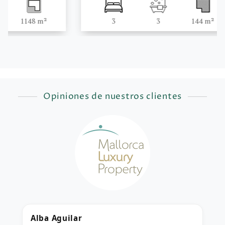
3
3
144 m²
91 m²
Opiniones de nuestros clientes
Alba Aguilar
M