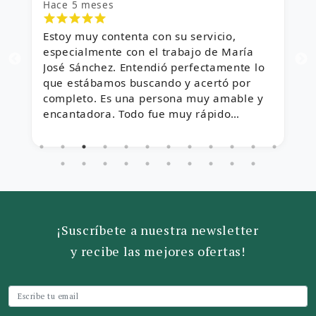
Hace 5 meses
H
Estoy muy contenta con su servicio,
¡
especialmente con el trabajo de María
f
te
José Sánchez. Entendió perfectamente lo
que estábamos buscando y acertó por
completo. Es una persona muy amable y
encantadora. Todo fue muy rápido
gracias a su ayuda y estamos encantadas.
¡Suscríbete a nuestra newsletter
y recibe las mejores ofertas!